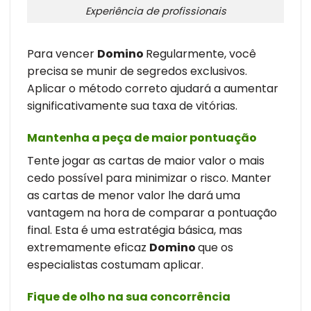
Experiência de profissionais
Para vencer
Domino
Regularmente, você
precisa se munir de segredos exclusivos.
Aplicar o método correto ajudará a aumentar
significativamente sua taxa de vitórias.
Mantenha a peça de maior pontuação
Tente jogar as cartas de maior valor o mais
cedo possível para minimizar o risco. Manter
as cartas de menor valor lhe dará uma
vantagem na hora de comparar a pontuação
final. Esta é uma estratégia básica, mas
extremamente eficaz
Domino
que os
especialistas costumam aplicar.
Fique de olho na sua concorrência