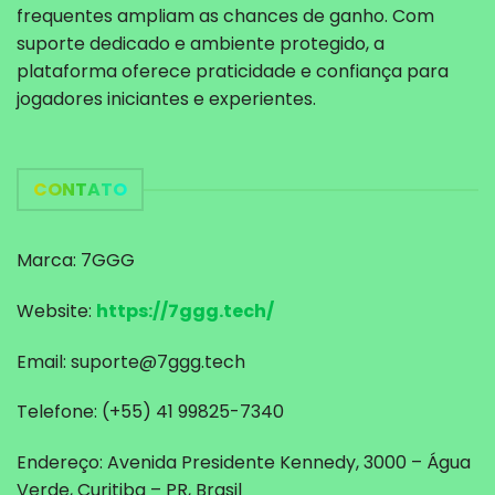
frequentes ampliam as chances de ganho. Com
suporte dedicado e ambiente protegido, a
plataforma oferece praticidade e confiança para
jogadores iniciantes e experientes.
CONTATO
Marca: 7GGG
Website:
https://7ggg.tech/
Email:
suporte@7ggg.tech
Telefone: (+55) 41 99825-7340
Endereço: Avenida Presidente Kennedy, 3000 – Água
Verde, Curitiba – PR, Brasil