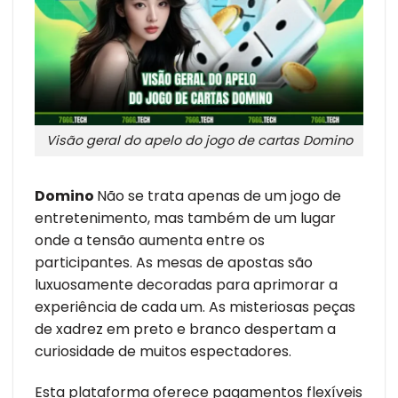
Visão geral do apelo do jogo de cartas Domino
Domino
Não se trata apenas de um jogo de
entretenimento, mas também de um lugar
onde a tensão aumenta entre os
participantes. As mesas de apostas são
luxuosamente decoradas para aprimorar a
experiência de cada um. As misteriosas peças
de xadrez em preto e branco despertam a
curiosidade de muitos espectadores.
Esta plataforma oferece pagamentos flexíveis