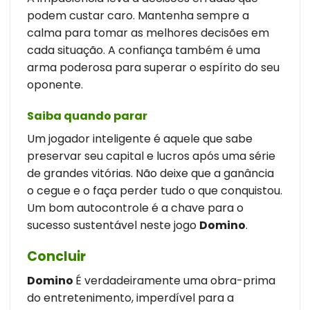
podem custar caro. Mantenha sempre a
calma para tomar as melhores decisões em
cada situação. A confiança também é uma
arma poderosa para superar o espírito do seu
oponente.
Saiba quando parar
Um jogador inteligente é aquele que sabe
preservar seu capital e lucros após uma série
de grandes vitórias. Não deixe que a ganância
o cegue e o faça perder tudo o que conquistou.
Um bom autocontrole é a chave para o
sucesso sustentável neste jogo
Domino
.
Concluir
Domino
É verdadeiramente uma obra-prima
do entretenimento, imperdível para a