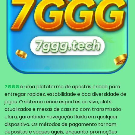
7GGG
é uma plataforma de apostas criada para
entregar rapidez, estabilidade e boa diversidade de
jogos. O sistema reúne esportes ao vivo, slots
atualizados e mesas de cassino com transmissão
clara, garantindo navegação fluida em qualquer
dispositivo. Os métodos de pagamento tornam
depósitos e saques ágeis, enquanto promoções