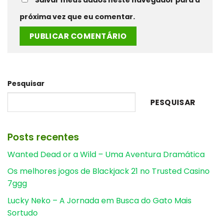
próxima vez que eu comentar.
Pesquisar
PESQUISAR
Posts recentes
Wanted Dead or a Wild – Uma Aventura Dramática
Os melhores jogos de Blackjack 21 no Trusted Casino
7ggg
Lucky Neko – A Jornada em Busca do Gato Mais
Sortudo