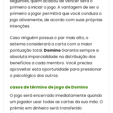
seguintes, quem acabou de vencer será o
primeiro a iniciar o jogo. A vantagem de ser o
primeiro a jogar permitirá que você conduza o
jogo ativamente, de acordo com suas próprias
intenções.
Caso ninguém possua o par mais alto, o
sistema considerará a carta com a maior
pontuação total.
Domino
Garanta sempre a
absoluta imparcialidade na distribuição dos
benefícios a cada membro. Você precisa
aproveitar esta oportunidade para pressionar
o psicológico dos outros.
casos de término de jogo de Domino
O jogo será encerrado imediatamente quando
um jogador usar todas as cartas da sua mão. O
prêmio em dinheiro será transferido