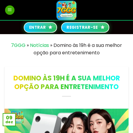
Skip
to
content
ENTRAR
REGISTRAR-SE
7GGG
»
Notícias
»
Domino às 19h é a sua melhor
opção para entretenimento
DOMINO ÀS 19H É A SUA MELHOR
OPÇÃO PARA ENTRETENIMENTO
09
dez