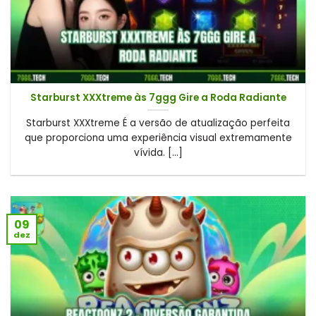
Starburst XXXtreme às 7ggg Gire a Roda Radiante
Starburst XXXtreme É a versão de atualização perfeita
que proporciona uma experiência visual extremamente
vívida. [...]
09
dez