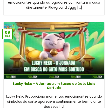
emocionantes quando os jogadores confrontam a casa
diretamente. Playground 7ggg [...]
09
dez
Lucky Neko – A Jornada em Busca do Gato Mais
Sortudo
Lucky Neko Proporciona momentos emocionantes quando
símbolos da sorte aparecem continuamente bem diante
dos seus [...]