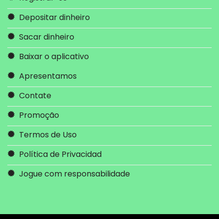
Depositar dinheiro
Sacar dinheiro
Baixar o aplicativo
Apresentamos
Contate
Promoção
Termos de Uso
Política de Privacidad
Jogue com responsabilidade